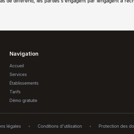
as de différend, les parties s'engagent par lengagent à rec
Navigation
Accueil
Services
Établissements
Tarifs
Démo gratuite
ns légales
•
Conditions d'utilisation
•
Protection des d