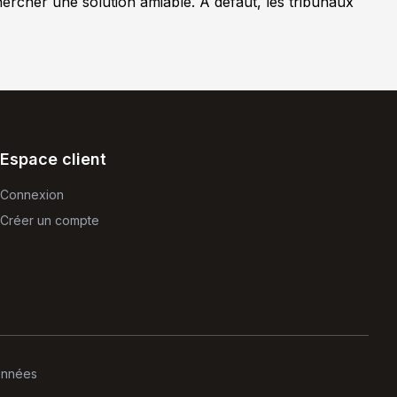
hercher une solution amiable. À défaut, les tribunaux
Espace client
Connexion
Créer un compte
onnées