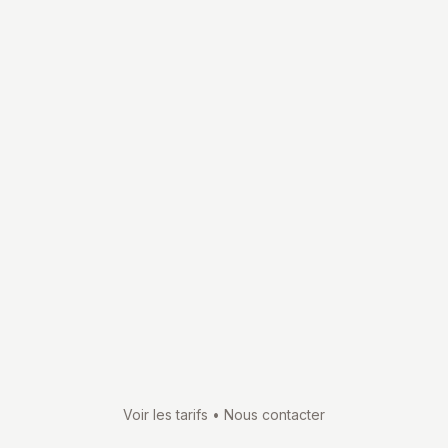
Mot de passe
*
Confirmer le mot de passe
*
Continuer
Voir les tarifs
•
Nous contacter